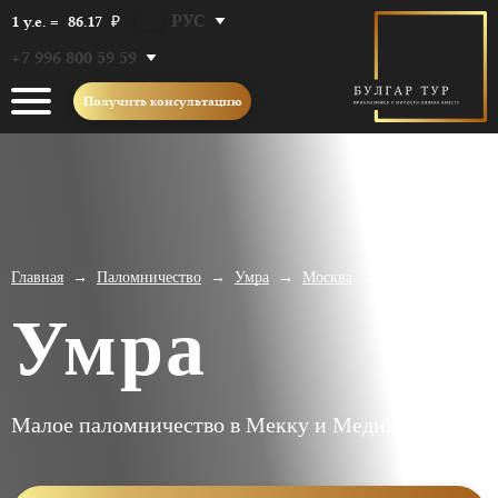
РУС
1 у.е. =
86.17
₽
+7 996 800 59 59
Получить консультацию
Главная
Паломничество
Умра
Москва
17.02-21.03
→
→
→
→
Умра
Малое паломничество в Мекку и Медину